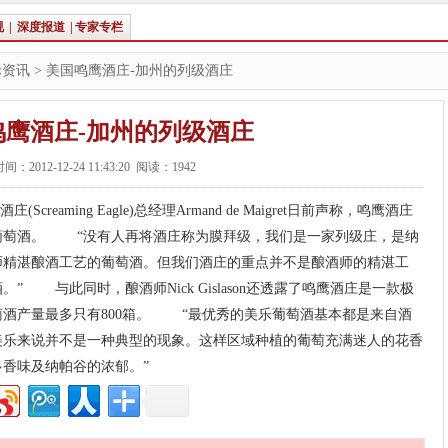
规
|
深度报道
|
专家专栏
际资讯
> 美国鸣鹰酒庄-加州的列级酒庄
鸣鹰酒庄-加州的列级酒庄
间：2012-12-24 11:43:20 阅读：1942
eaming Eagle)总经理Armand de Maigret日前声称，鸣鹰酒庄
葡萄酒。 “没有人再将酒庄称为膜拜级，我们是一家列级庄，是纳
师精湛酿酒工艺的葡萄酒。但我们酒庄的重点并不是酿酒师的精湛工
 与此同时，酿酒师Nick Gislason还透露了鸣鹰酒庄是一款极
酒产量最多只有800箱。 “最优秀的美乐葡萄酒基本都是来自酒
美乐来说并不是一种典型的现象。这样区域种植的葡萄充满迷人的花香
香味及纳帕谷的浓郁。”