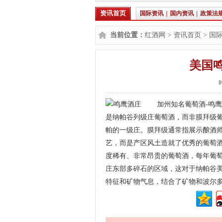
资讯首页
国际资讯
|
国内资讯
|
政策法
当前位置：
红酒网
>
资讯首页
>
国
美国
时
加州知名葡萄酒-鸣鹰酒庄(Scr
是纳帕谷列级庄葡萄酒，而非膜拜级
帕的一级庄。膜拜级通常指展示酿酒
艺，而是产区风土造就了优秀的葡萄酒。”
度稀有、非常昂贵的葡萄酒，每年葡萄
庄东部多碎石的区域，这对于纳帕谷
特征和矿物气息，结合了矿物和波尔多