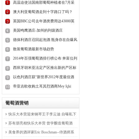
高温迫使法国南部葡萄种植者在7月采
收葡萄
澳大利亚葡萄酒走到十字路口了吗？
英国BBC公司去年酒类费用达43000英
磅
美国鸣鹰酒庄-加州的列级酒庄
德保利酒庄召回起泡酒 瓶身存在自爆风
险
散装葡萄酒最新市场趋势
2014年百强葡萄酒排行榜公布 奔富位列
第二
西班牙胡米亚法定产区推出新的产区标
签
以色列酒庄获“新世界2012年度最佳酒
庄”
帝亚吉欧收购土耳其烈酒商Mey Içki
葡萄酒营销
快乐大本营迎来钢琴王子李云迪 自曝私下
爱喝葡萄酒
苏有朋亮相快乐大本营 曾学酿造葡萄酒
美食界的酒评家Eric Boschman--侍酒师系