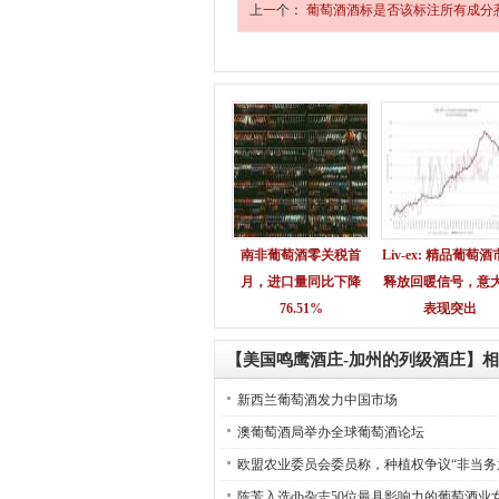
上一个：
葡萄酒酒标是否该标注所有成分
南非葡萄酒零关税首
Liv-ex: 精品葡萄
月，进口量同比下降
释放回暖信号，意
76.51%
表现突出
【美国鸣鹰酒庄-加州的列级酒庄】
新西兰葡萄酒发力中国市场
澳葡萄酒局举办全球葡萄酒论坛
欧盟农业委员会委员称，种植权争议“非当务
陈芳入选db杂志50位最具影响力的葡萄酒业