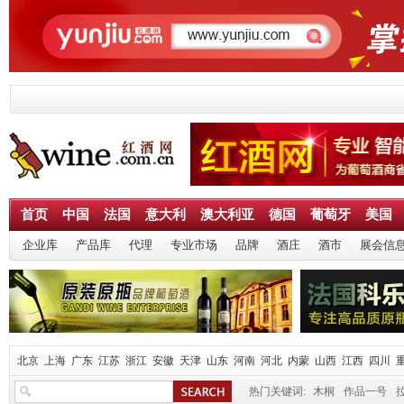
首页
中国
法国
意大利
澳大利亚
德国
葡萄牙
美国
企业库
产品库
代理
专业市场
品牌
酒庄
酒市
展会信
北京
上海
广东
江苏
浙江
安徽
天津
山东
河南
河北
内蒙
山西
江西
四川
热门关键词:
木桐
作品一号