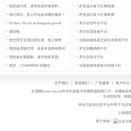
在我们主要是帮助客户代加工客户的
验，请尽快联系我。
D’Or Rouge
我想做代理，请寄给我详细资料。
萨意波尔多干红葡萄酒
私有品牌（OEM），比如是冻干咖
我代理后，贵公司会提供哪些服务？
萨意波尔多干红葡萄酒
啡，速溶咖啡，三合一咖啡。。。 就
Hi there, We run an Instagram growth
罗尔谷雷司令干白
是客户想要什么样的产品，我们就可
service, which increases your number of
请回电
罗尔谷霞多丽干白
以根据客户的要求然后模仿出来。 我
followers both safely and practically. -
想代理天宝酒庄的红酒，线上销售
法国皇家陆易艾诺安赤霞珠干红
们也可以提供冻干咖啡和浓缩液体的
Guaranteed: We guarantee to gain you
我想做市级代理，有多年酒类销售经
罗尔谷酿酒师干红
材料，您需要吗？ Alice (Thom)
300-1000+ followers per month. - Real,
验，请尽快联系我。
我想做长期团购，请尽快联系我。
罗尔谷美乐干红
Nguyen (Mrs.) Export Sales Specialist at
human followers: People follow you
您好，13540600666 加微信
法国皇家陆易美乐特级干红
Instanta Phone +84 225 3916 167/ 8 (Ext.
because they are interested in your
205) Mobile +84 378784370 SKYPE:
business or niche. - Safe: All actions are
关于我们
|
联系我们
|
广告服务
|
客户中心
namthom_qn Wechat: thom456789 Web
made manually. We do not use any bots.
红酒网(wine.com.cn)作为中国最大的葡萄酒招商门户。
instanta.pl/ bonaroma.eu Email:
互动型应用，帮助
The price is just $60 (USD) per month,
thom.nt@instanta.asia
本站只起到信息平台作用,不为交易
and we can start immediately. If you are
上海普陀
interested, and have any questions, reply
客户热线：
back and we can discuss further. Kind
Regards, Libby Unsubscribe here: