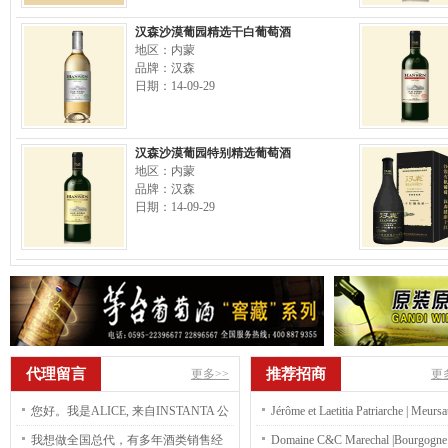
汉森沙漠葡园精选干白葡萄酒
地区：内蒙
品牌：汉森
日期：14-09-29
汉森沙漠葡园特别精选葡萄酒
地区：内蒙
品牌：汉森
日期：14-09-29
代理留言
推荐招商
更多>>
更
您好。我是ALICE, 来自INSTANTA 公
Jérôme et Laetitia Patriarche | Meursa
司 我们 公司是越南速溶咖啡工厂，现
premier cru blanc Charmes Dessus 2
我想做全国总代，有多年酒类销售经
Domaine C&C Marechal |Bourgogne