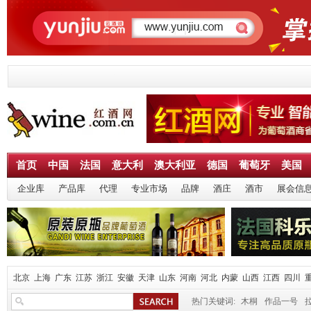
首页
中国
法国
意大利
澳大利亚
德国
葡萄牙
美国
企业库
产品库
代理
专业市场
品牌
酒庄
酒市
展会信
北京
上海
广东
江苏
浙江
安徽
天津
山东
河南
河北
内蒙
山西
江西
四川
热门关键词:
木桐
作品一号