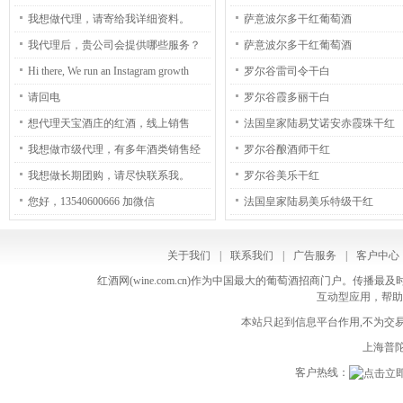
在我们主要是帮助客户代加工客户的
验，请尽快联系我。
D’Or Rouge
我想做代理，请寄给我详细资料。
萨意波尔多干红葡萄酒
私有品牌（OEM），比如是冻干咖
我代理后，贵公司会提供哪些服务？
萨意波尔多干红葡萄酒
啡，速溶咖啡，三合一咖啡。。。 就
Hi there, We run an Instagram growth
罗尔谷雷司令干白
是客户想要什么样的产品，我们就可
service, which increases your number of
请回电
罗尔谷霞多丽干白
以根据客户的要求然后模仿出来。 我
followers both safely and practically. -
想代理天宝酒庄的红酒，线上销售
法国皇家陆易艾诺安赤霞珠干红
们也可以提供冻干咖啡和浓缩液体的
Guaranteed: We guarantee to gain you
我想做市级代理，有多年酒类销售经
罗尔谷酿酒师干红
材料，您需要吗？ Alice (Thom)
300-1000+ followers per month. - Real,
验，请尽快联系我。
我想做长期团购，请尽快联系我。
罗尔谷美乐干红
Nguyen (Mrs.) Export Sales Specialist at
human followers: People follow you
您好，13540600666 加微信
法国皇家陆易美乐特级干红
Instanta Phone +84 225 3916 167/ 8 (Ext.
because they are interested in your
205) Mobile +84 378784370 SKYPE:
business or niche. - Safe: All actions are
关于我们
|
联系我们
|
广告服务
|
客户中心
namthom_qn Wechat: thom456789 Web
made manually. We do not use any bots.
红酒网(wine.com.cn)作为中国最大的葡萄酒招商门户。
instanta.pl/ bonaroma.eu Email:
互动型应用，帮助
The price is just $60 (USD) per month,
thom.nt@instanta.asia
本站只起到信息平台作用,不为交易
and we can start immediately. If you are
上海普陀
interested, and have any questions, reply
客户热线：
back and we can discuss further. Kind
Regards, Libby Unsubscribe here: