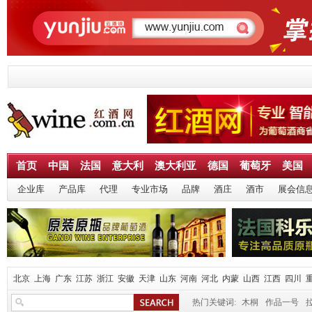
首页
中国
法国
意大利
澳大利亚
德国
葡萄牙
美国
企业库
产品库
代理
专业市场
品牌
酒庄
酒市
展会信
北京
上海
广东
江苏
浙江
安徽
天津
山东
河南
河北
内蒙
山西
江西
四川
热门关键词:
木桐
作品一号