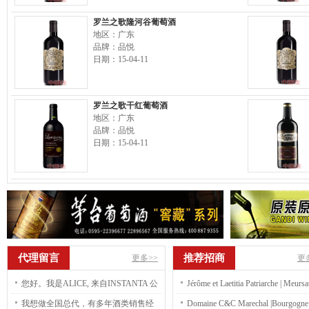
罗兰之歌隆河谷葡萄酒
地区：广东
品牌：品悦
日期：15-04-11
罗兰之歌干红葡萄酒
地区：广东
品牌：品悦
日期：15-04-11
代理留言
推荐招商
更多>>
更
您好。我是ALICE, 来自INSTANTA 公
Jérôme et Laetitia Patriarche | Meursa
司 我们 公司是越南速溶咖啡工厂，现
premier cru blanc Charmes Dessus 2
我想做全国总代，有多年酒类销售经
Domaine C&C Marechal |Bourgogne