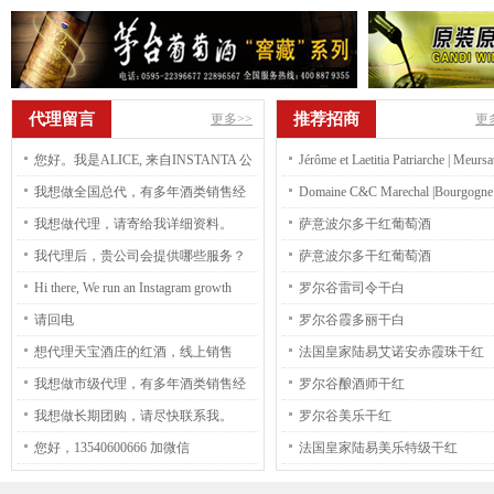
代理留言
推荐招商
更多>>
更
您好。我是ALICE, 来自INSTANTA 公
Jérôme et Laetitia Patriarche | Meursa
司 我们 公司是越南速溶咖啡工厂，现
premier cru blanc Charmes Dessus 2
我想做全国总代，有多年酒类销售经
Domaine C&C Marechal |Bourgogne
在我们主要是帮助客户代加工客户的
验，请尽快联系我。
D’Or Rouge
我想做代理，请寄给我详细资料。
萨意波尔多干红葡萄酒
私有品牌（OEM），比如是冻干咖
我代理后，贵公司会提供哪些服务？
萨意波尔多干红葡萄酒
啡，速溶咖啡，三合一咖啡。。。 就
Hi there, We run an Instagram growth
罗尔谷雷司令干白
是客户想要什么样的产品，我们就可
service, which increases your number of
请回电
罗尔谷霞多丽干白
以根据客户的要求然后模仿出来。 我
followers both safely and practically. -
想代理天宝酒庄的红酒，线上销售
法国皇家陆易艾诺安赤霞珠干红
们也可以提供冻干咖啡和浓缩液体的
Guaranteed: We guarantee to gain you
我想做市级代理，有多年酒类销售经
罗尔谷酿酒师干红
材料，您需要吗？ Alice (Thom)
300-1000+ followers per month. - Real,
验，请尽快联系我。
我想做长期团购，请尽快联系我。
罗尔谷美乐干红
Nguyen (Mrs.) Export Sales Specialist at
human followers: People follow you
您好，13540600666 加微信
法国皇家陆易美乐特级干红
Instanta Phone +84 225 3916 167/ 8 (Ext.
because they are interested in your