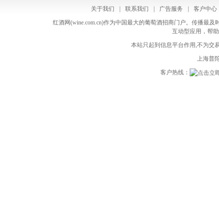
205) Mobile +84 378784370 SKYPE:
business or niche. - Safe: All actions are
关于我们
|
联系我们
|
广告服务
|
客户中心
namthom_qn Wechat: thom456789 Web
made manually. We do not use any bots.
红酒网(wine.com.cn)作为中国最大的葡萄酒招商门户。
instanta.pl/ bonaroma.eu Email:
互动型应用，帮助
The price is just $60 (USD) per month,
thom.nt@instanta.asia
本站只起到信息平台作用,不为交易
and we can start immediately. If you are
上海普陀
interested, and have any questions, reply
客户热线：
back and we can discuss further. Kind
Regards, Libby Unsubscribe here:
https://removeme.click/unsubscribe.php?
d=wine.com.cn