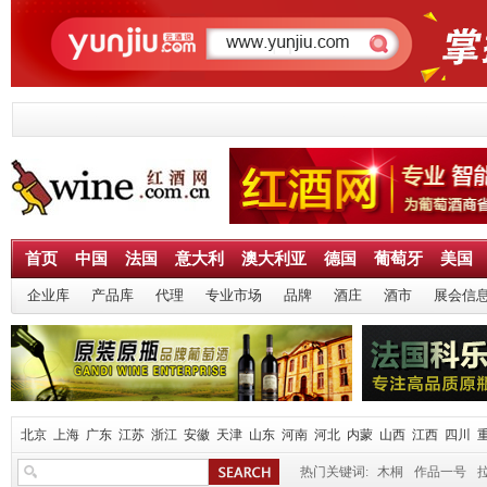
首页
中国
法国
意大利
澳大利亚
德国
葡萄牙
美国
企业库
产品库
代理
专业市场
品牌
酒庄
酒市
展会信
北京
上海
广东
江苏
浙江
安徽
天津
山东
河南
河北
内蒙
山西
江西
四川
热门关键词:
木桐
作品一号