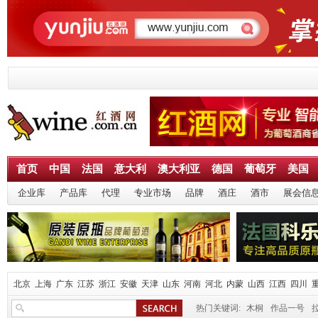
首页
中国
法国
意大利
澳大利亚
德国
葡萄牙
美国
企业库
产品库
代理
专业市场
品牌
酒庄
酒市
展会信
北京
上海
广东
江苏
浙江
安徽
天津
山东
河南
河北
内蒙
山西
江西
四川
热门关键词:
木桐
作品一号