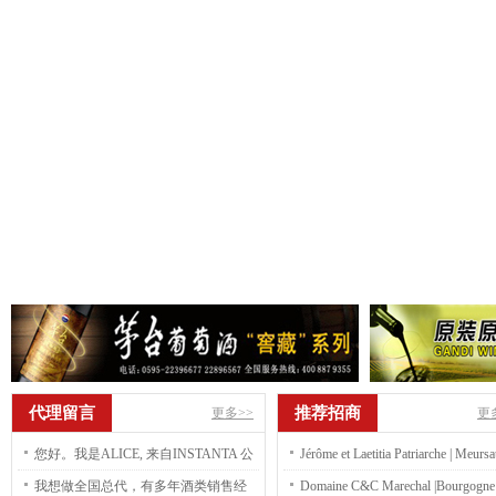
代理留言
推荐招商
更多>>
更
您好。我是ALICE, 来自INSTANTA 公
Jérôme et Laetitia Patriarche | Meursa
司 我们 公司是越南速溶咖啡工厂，现
premier cru blanc Charmes Dessus 2
我想做全国总代，有多年酒类销售经
Domaine C&C Marechal |Bourgogne