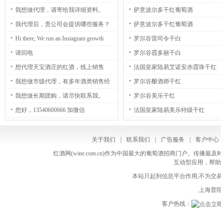
在我们主要是帮助客户代加工客户的
验，请尽快联系我。
D’Or Rouge
我想做代理，请寄给我详细资料。
萨意波尔多干红葡萄酒
私有品牌（OEM），比如是冻干咖
我代理后，贵公司会提供哪些服务？
萨意波尔多干红葡萄酒
啡，速溶咖啡，三合一咖啡。。。 就
Hi there, We run an Instagram growth
罗尔谷雷司令干白
是客户想要什么样的产品，我们就可
service, which increases your number of
请回电
罗尔谷霞多丽干白
以根据客户的要求然后模仿出来。 我
followers both safely and practically. -
想代理天宝酒庄的红酒，线上销售
法国皇家陆易艾诺安赤霞珠干红
们也可以提供冻干咖啡和浓缩液体的
Guaranteed: We guarantee to gain you
我想做市级代理，有多年酒类销售经
罗尔谷酿酒师干红
材料，您需要吗？ Alice (Thom)
300-1000+ followers per month. - Real,
验，请尽快联系我。
我想做长期团购，请尽快联系我。
罗尔谷美乐干红
Nguyen (Mrs.) Export Sales Specialist at
human followers: People follow you
您好，13540600666 加微信
法国皇家陆易美乐特级干红
Instanta Phone +84 225 3916 167/ 8 (Ext.
because they are interested in your
205) Mobile +84 378784370 SKYPE:
business or niche. - Safe: All actions are
关于我们
|
联系我们
|
广告服务
|
客户中心
namthom_qn Wechat: thom456789 Web
made manually. We do not use any bots.
红酒网(wine.com.cn)作为中国最大的葡萄酒招商门户。
instanta.pl/ bonaroma.eu Email:
互动型应用，帮助
The price is just $60 (USD) per month,
thom.nt@instanta.asia
本站只起到信息平台作用,不为交易
and we can start immediately. If you are
上海普陀
interested, and have any questions, reply
客户热线：
back and we can discuss further. Kind
Regards, Libby Unsubscribe here: