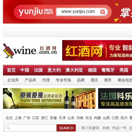
首页
中国
法国
意大利
澳大利亚
德国
葡萄牙
美国
企业库
产品库
代理
专业市场
品牌
酒庄
酒市
展会信
北京
上海
广东
江苏
浙江
安徽
天津
山东
河南
河北
内蒙
山西
江西
四川
热门关键词:
木桐
作品一号