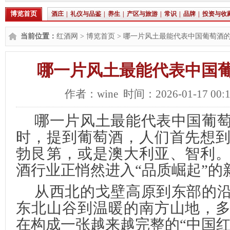
博览首页
酒庄
|
礼仪与品鉴
|
养生
|
产区与旅游
|
常识
|
品牌
|
投资与收
当前位置：
红酒网
>
博览首页
> 哪一片风土最能代表中国葡萄酒
哪一片风土最能代表中国
作者：wine 时间：2026-01-17 00:
哪一片风土最能代表中国葡
时，提到葡萄酒，人们首先想
勃艮第，或是澳大利亚、智利
酒行业正悄然进入“品质崛起”的
从西北的戈壁高原到东部的
东北山谷到温暖的南方山地，
在构成一张越来越完整的“中国红