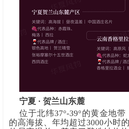
宁夏 · 贺兰山东麓
位于北纬37°-39°的黄金地带，
的高海拔、年均超过3000小时