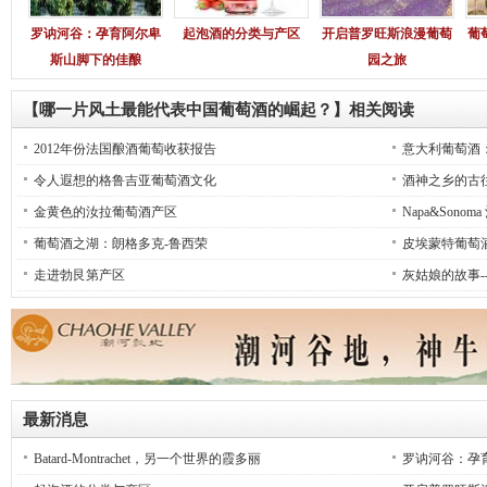
罗讷河谷：孕育阿尔卑
起泡酒的分类与产区
开启普罗旺斯浪漫葡萄
葡
斯山脚下的佳酿
园之旅
【哪一片风土最能代表中国葡萄酒的崛起？】相关阅读
2012年份法国酿酒葡萄收获报告
意大利葡萄酒
令人遐想的格鲁吉亚葡萄酒文化
酒神之乡的古
金黄色的汝拉葡萄酒产区
Napa&Sono
葡萄酒之湖：朗格多克-鲁西荣
皮埃蒙特葡萄
走进勃艮第产区
灰姑娘的故事-
最新消息
Batard-Montrachet，另一个世界的霞多丽
罗讷河谷：孕