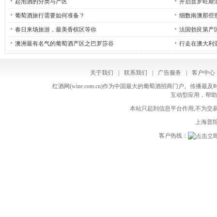
起泡酒的分类与产区
开启普罗旺斯
葡萄酒旅行需要如何准备？
细数南澳那些
春日来场旅游，最美香槟区等你
法国勃艮第产
澳洲最有名气的葡萄酒产区之巴罗莎谷
行走在澳大利
关于我们
|
联系我们
|
广告服务
|
客户中心
红酒网(wine.com.cn)作为中国最大的葡萄酒招商门户。
互动型应用，帮助
本站只起到信息平台作用,不为交易
上海普陀
客户热线：