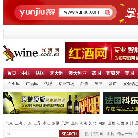
首页
中国
法国
意大利
澳大利亚
德国
葡萄牙
美国
企业库
产品库
代理
专业市场
品牌
酒庄
酒市
展会信
北京
上海
广东
江苏
浙江
安徽
天津
山东
河南
河北
内蒙
山西
江西
四川
热门关键词:
木桐
作品一号