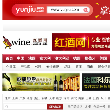
首页
中国
法国
意大利
澳大利亚
德国
葡萄牙
美国
企业库
产品库
代理
专业市场
品牌
酒庄
酒市
展会信
北京
上海
广东
江苏
浙江
安徽
天津
山东
河南
河北
内蒙
山西
江西
四川
热门关键词:
木桐
作品一号