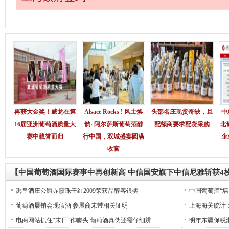
再获大金奖！威龙在第
Alsace Rocks ! 风土焕
头部名庄现货奇缺，且
中
16届亚洲葡萄酒质量大
韵· 阿尔萨斯葡萄酒醇
配额商要求配货采购
北
赛中载誉而归
行中国，双城盛宴圆满
企
收官
【中国葡萄酒国际赛事中再创新高 中信国安旗下中信尼雅斩获4
禹皇酒庄公爵赤霞珠干红2009荣获品醇客银奖
中国葡萄酒“墙
葡萄酒展销会现假酒 参展商未带相关证明
上海海关统计：
电商网站抓住“末日”作噱头 葡萄酒真伪还需仔细辨
明年东疆保税