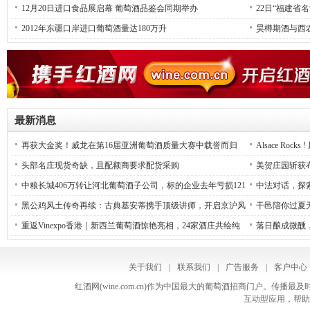
12月20日进口食品展启幕 葡萄酒品鉴会同期举办
22日“福建省
2012年东疆口岸进口葡萄酒量达180万升
昊樽期酒与西
最新消息
再获大金奖！威龙在第16届亚洲葡萄酒质量大赛中载誉而归
Alsace R
圆满收官
头部名庄现货奇缺，且配额商要求配货采购
美贺庄园斩获
中粮长城406万转让河北葡萄酒子公司，标的企业去年亏损121
中法对话，探
万元
生”论坛圆满落
黑公鸡风土传奇再续：古典基安蒂携手顶级讲师，开启京沪风
干邑陪你过夏
土新篇章
重返Vinexpo香港｜新西兰葡萄酒惊艳亮相，24家酒庄共绘纯
落日酿成微醺
净风土画卷
关于我们
|
联系我们
|
广告服务
|
客户中心
红酒网(wine.com.cn)作为中国最大的葡萄酒招商门户。
互动型应用，帮助