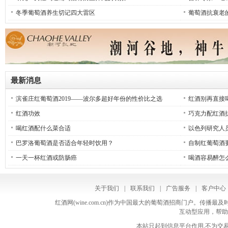
冬季葡萄酒养生切记四大雷区
葡萄酒抗衰老
最新消息
滨雀庄红葡萄酒2019——波尔多超好年份的性价比之选
红酒别再直接
爱喝！
红酒功效
巧克力配红酒
喝红酒配什么菜合适
以色列研究人
巴罗洛葡萄酒是否适合年轻时饮用？
自制红葡萄酒
一天一杯红酒或防肠癌
喝酒容易醉怎
关于我们
|
联系我们
|
广告服务
|
客户中心
红酒网(wine.com.cn)作为中国最大的葡萄酒招商门户。
互动型应用，帮助
本站只起到信息平台作用,不为交易