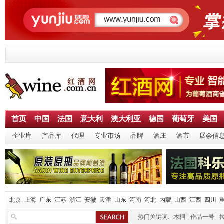
首页
中国
法国
意大利
澳大利亚
德国
葡萄牙
美国
企业库
产品库
代理
专业市场
品牌
酒庄
酒市
展会信
北京
上海
广东
江苏
浙江
安徽
天津
山东
河南
河北
内蒙
山西
江西
四川
热门关键词:
木桐
作品一号