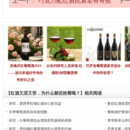
上一个：
巧克力配红酒抗衰老有奇效
下
滨雀庄红葡萄酒2019
以色列研究人员发现:红
巴罗洛葡萄酒是否适合
自
——波尔多超好年份的
酒助治Ⅱ型糖尿病
年轻时饮用？
性价比之选
【红酒又涩又苦，为什么都还抢着喝？】相关阅读
研究：肥胖男性喝红酒对心脏无益
教你红酒炖雪
冬季葡萄酒美容有新招数
葡萄酒护肾保
研究：白葡萄酒也会增加患乳腺癌的风险
查韦斯承认癌
研究：男性喝红葡萄酒有防止猝死的功效
营养专家：吃