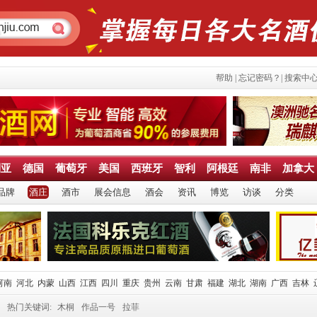
帮助
|
忘记密码？
|
搜索中
利亚
德国
葡萄牙
美国
西班牙
智利
阿根廷
南非
加拿大
品牌
酒庄
酒市
展会信息
酒会
资讯
博览
访谈
分类
河南
河北
内蒙
山西
江西
四川
重庆
贵州
云南
甘肃
福建
湖北
湖南
广西
吉林
热门关键词:
木桐
作品一号
拉菲